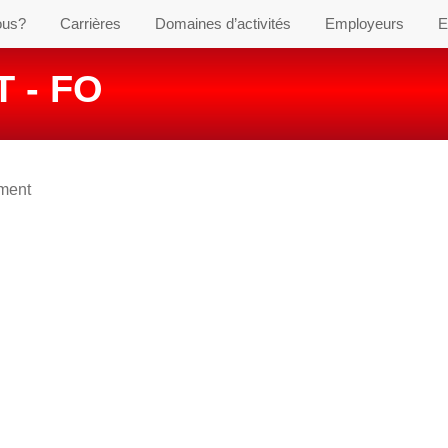
ous?
Carrières
Domaines d’activités
Employeurs
E
 - FO
ement