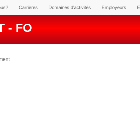
ous?
Carrières
Domaines d’activités
Employeurs
E
 - FO
ement