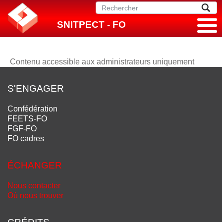
SNITPECT - FO
Contenu accessible aux administrateurs uniquement
S'ENGAGER
Confédération
FEETS-FO
FGF-FO
FO cadres
ÉCHANGER
Nous contacter
Où nous trouver