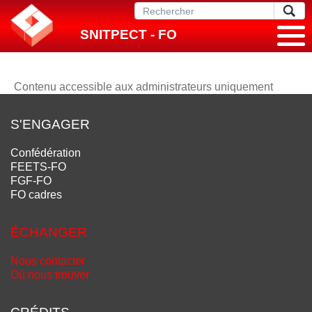
SNITPECT - FO
Contenu accessible aux administrateurs uniquement
S'ENGAGER
Confédération
FEETS-FO
FGF-FO
FO cadres
ÉCHANGER
Nous contacter
Où nous trouver