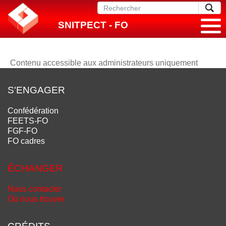
SNITPECT - FO
Contenu accessible aux administrateurs uniquement
S'ENGAGER
Confédération
FEETS-FO
FGF-FO
FO cadres
ÉCHANGER
Nous contacter
Où nous trouver