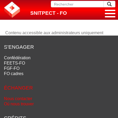
SNITPECT - FO
Contenu accessible aux administrateurs uniquement
S'ENGAGER
Confédération
FEETS-FO
FGF-FO
FO cadres
ÉCHANGER
Nous contacter
Où nous trouver