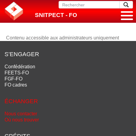
SNITPECT - FO
Contenu accessible aux administrateurs uniquement
S'ENGAGER
Confédération
FEETS-FO
FGF-FO
FO cadres
ÉCHANGER
Nous contacter
Où nous trouver