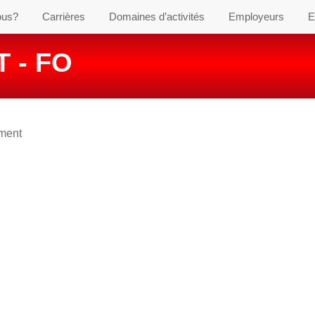
ous?
Carrières
Domaines d’activités
Employeurs
E
 - FO
ement