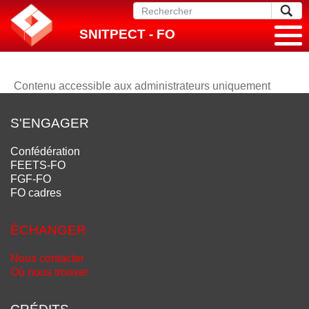
SNITPECT - FO
Contenu accessible aux administrateurs uniquement
S'ENGAGER
Confédération
FEETS-FO
FGF-FO
FO cadres
ÉCHANGER
Nous contacter
Où nous trouver