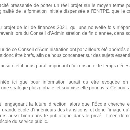
pacité pressentie de porter un réel projet sur le moyen terme p
iginalité de la formation initiale dispensée à l’ENTPE, que le 
du projet de loi de finances 2021, qui une nouvelle fois n’ép
revenir lors du Conseil d’Administration de fin d’année, dans s
our de ce Conseil d’Administration ont par ailleurs été abordés 
t donc être brefs, afin de nous concentrer sur des sujets essenti
mesure et il nous paraît important d’y consacrer le temps néces
sentée ici que pour information aurait du être évoquée en
 une stratégie plus globale, et soumise elle pour avis. Ce pour
té, engageant la future direction, alors que l’École cherche 
 grande école d’ingénieurs des transitions, et donc l’image qu’
ours aussi bien dans le public que dans le privé, il n’en dem
école du service public.