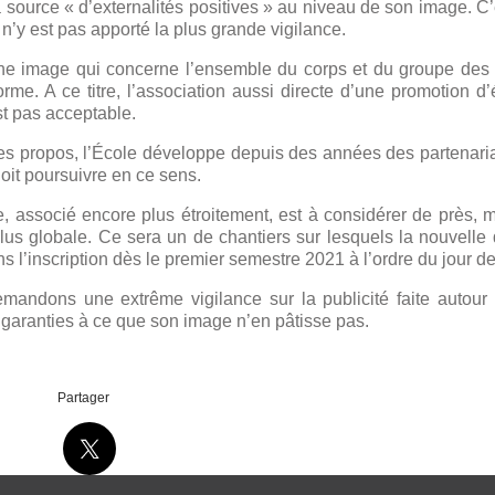
 source « d’externalités positives » au niveau de son image. C
il n’y est pas apporté la plus grande vigilance.
d’une image qui concerne l’ensemble du corps et du groupe des
rme. A ce titre, l’association aussi directe d’une promotion d
st pas acceptable.
mes propos, l’École développe depuis des années des partenari
oit poursuivre en ce sens.
, associé encore plus étroitement, est à considérer de près, m
plus globale. Ce sera un de chantiers sur lesquels la nouvelle 
l’inscription dès le premier semestre 2021 à l’ordre du jour d
mandons une extrême vigilance sur la publicité faite autour 
es garanties à ce que son image n’en pâtisse pas.
Partager