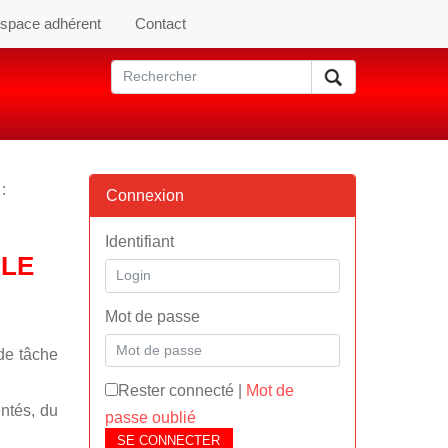
space adhérent
Contact
:
Connexion
Identifiant
BLE
Mot de passe
de tâche
Rester connecté
|
Mot de
entés, du
passe oublié
SE CONNECTER