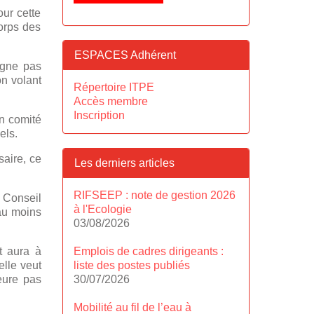
our cette
corps des
ESPACES Adhérent
argne pas
on volant
Répertoire ITPE
Accès membre
Inscription
en comité
els.
saire, ce
Les derniers articles
RIFSEEP : note de gestion 2026
 Conseil
à l'Ecologie
 au moins
03/08/2026
Emplois de cadres dirigeants :
et aura à
liste des postes publiés
elle veut
30/07/2026
eure pas
Mobilité au fil de l’eau à