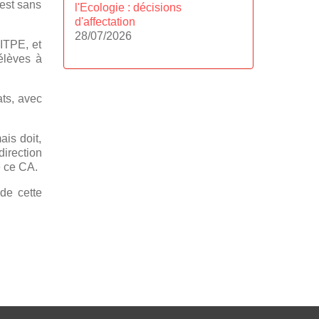
’est sans
l'Ecologie : décisions
d'affectation
28/07/2026
 ITPE, et
’élèves à
ats, avec
ais doit,
direction
e ce CA.
de cette