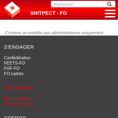
SNITPECT - FO
Contenu accessible aux administrateurs uniquement
S'ENGAGER
Confédération
FEETS-FO
FGF-FO
FO cadres
ÉCHANGER
Nous contacter
Où nous trouver