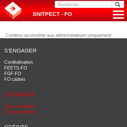
SNITPECT - FO
Contenu accessible aux administrateurs uniquement
S'ENGAGER
Confédération
FEETS-FO
FGF-FO
FO cadres
ÉCHANGER
Nous contacter
Où nous trouver