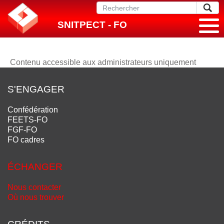
SNITPECT - FO
Contenu accessible aux administrateurs uniquement
S'ENGAGER
Confédération
FEETS-FO
FGF-FO
FO cadres
ÉCHANGER
Nous contacter
Où nous trouver