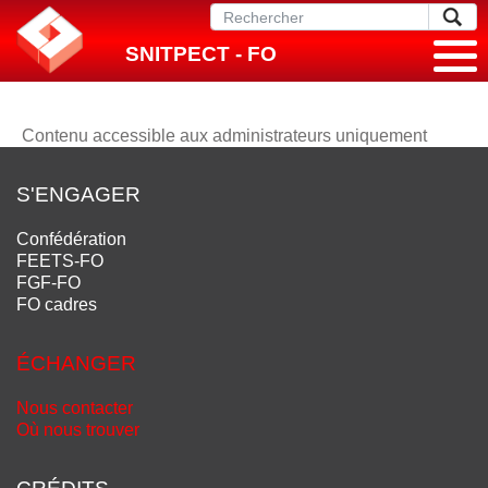
SNITPECT - FO
Contenu accessible aux administrateurs uniquement
S'ENGAGER
Confédération
FEETS-FO
FGF-FO
FO cadres
ÉCHANGER
Nous contacter
Où nous trouver