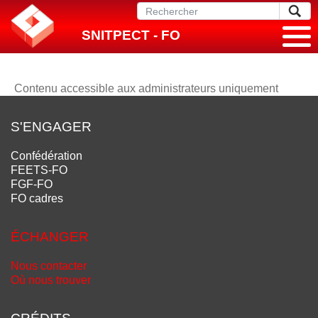
SNITPECT - FO
Contenu accessible aux administrateurs uniquement
S'ENGAGER
Confédération
FEETS-FO
FGF-FO
FO cadres
ÉCHANGER
Nous contacter
Où nous trouver