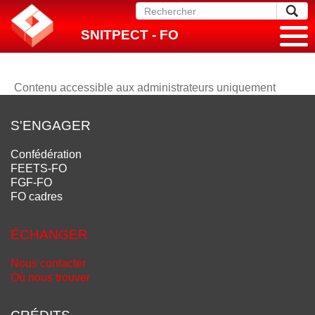
SNITPECT - FO
Contenu accessible aux administrateurs uniquement
S'ENGAGER
Confédération
FEETS-FO
FGF-FO
FO cadres
ÉCHANGER
Nous contacter
Où nous trouver