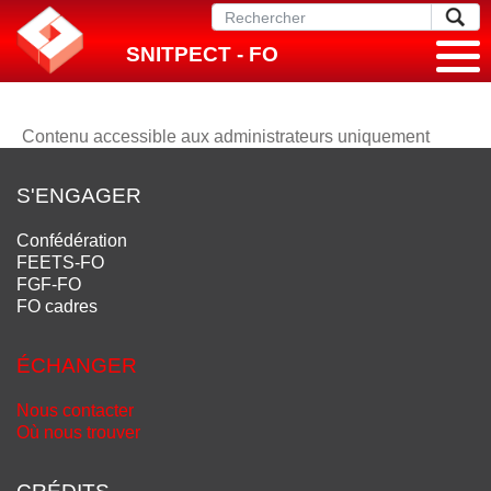
SNITPECT - FO
Contenu accessible aux administrateurs uniquement
S'ENGAGER
Confédération
FEETS-FO
FGF-FO
FO cadres
ÉCHANGER
Nous contacter
Où nous trouver