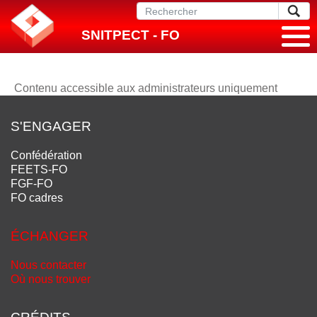
SNITPECT - FO
Contenu accessible aux administrateurs uniquement
S'ENGAGER
Confédération
FEETS-FO
FGF-FO
FO cadres
ÉCHANGER
Nous contacter
Où nous trouver