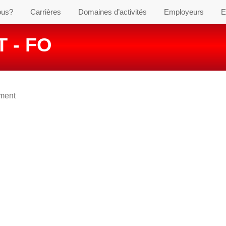
ous?
Carrières
Domaines d’activités
Employeurs
E
 - FO
ement