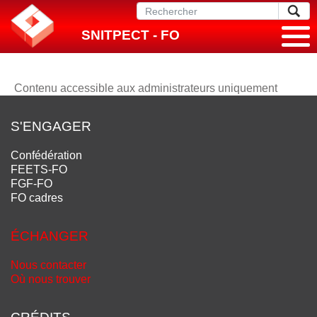
SNITPECT - FO
Contenu accessible aux administrateurs uniquement
S'ENGAGER
Confédération
FEETS-FO
FGF-FO
FO cadres
ÉCHANGER
Nous contacter
Où nous trouver