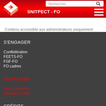
SNITPECT - FO
Contenu accessible aux administrateurs uniquement
S'ENGAGER
Confédération
FEETS-FO
FGF-FO
FO cadres
ÉCHANGER
Nous contacter
Où nous trouver