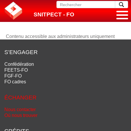
SNITPECT - FO
Contenu accessible aux administrateurs uniquement
S'ENGAGER
Confédération
FEETS-FO
FGF-FO
FO cadres
ÉCHANGER
Nous contacter
Où nous trouver