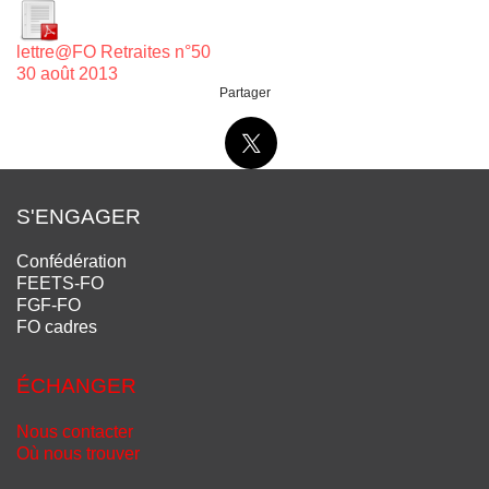
lettre@FO Retraites n°50
30 août 2013
Partager
S'ENGAGER
Confédération
FEETS-FO
FGF-FO
FO cadres
ÉCHANGER
Nous contacter
Où nous trouver