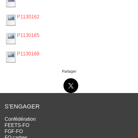
P1130162
P1130165
P1130168
Partager
S'ENGAGER
Confédération
FEETS-FO
FGF-FO
FO cadres