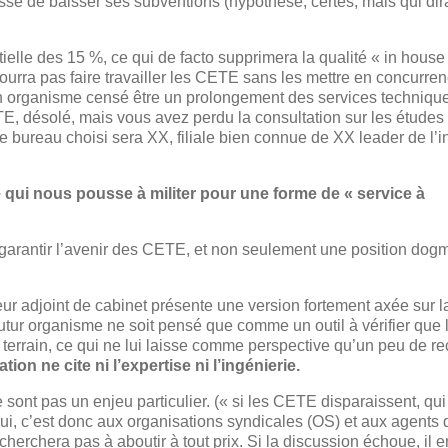
esse de baisser ses subventions (hypothèse, certes, mais qui dir
ntielle des 15 %, ce qui de facto supprimera la qualité « in house
pourra pas faire travailler les CETE sans les mettre en concurre
un organisme censé être un prolongement des services techniqu
TE, désolé, mais vous avez perdu la consultation sur les études
e bureau choisi sera XX, filiale bien connue de XX leader de l’i
e qui nous pousse à militer pour une forme de « service à
ur garantir l’avenir des CETE, et non seulement une position dog
eur adjoint de cabinet présente une version fortement axée sur l
futur organisme ne soit pensé que comme un outil à vérifier que 
terrain, ce qui ne lui laisse comme perspective qu’un peu de r
tion ne cite ni l’expertise ni l’ingénierie.
e sont pas un enjeu particulier. (« si les CETE disparaissent, qui
lui, c’est donc aux organisations syndicales (OS) et aux agents d
cherchera pas à aboutir à tout prix. Si la discussion échoue, il e