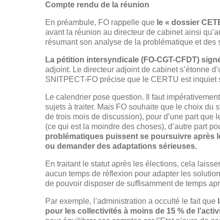
Compte rendu de la réunion
En préambule, FO rappelle que
le « dossier CET
avant la réunion au directeur de cabinet ainsi 
résumant son analyse de la problématique et des s
La pétition intersyndicale (FO-CGT-CFDT) sig
adjoint. Le directeur adjoint de cabinet s’étonne 
SNITPECT-FO précise que le CERTU est inquiet sur
Le calendrier pose question. Il faut impérativem
sujets à traiter. Mais FO souhaite que le choix du s
de trois mois de discussion), pour d’une part que l
(ce qui est la moindre des choses), d’autre part p
problématiques puissent se poursuivre après l
ou demander des adaptations sérieuses.
En traitant le statut après les élections, cela lais
aucun temps de réflexion pour adapter les soluti
de pouvoir disposer de suffisamment de temps aprè
Par exemple, l’administration a occulté le fait que
pour les collectivités à moins de 15 % de l’activi