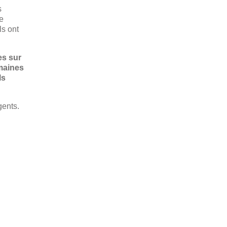
s
le
ls ont
es sur
omaines
ls
gents.