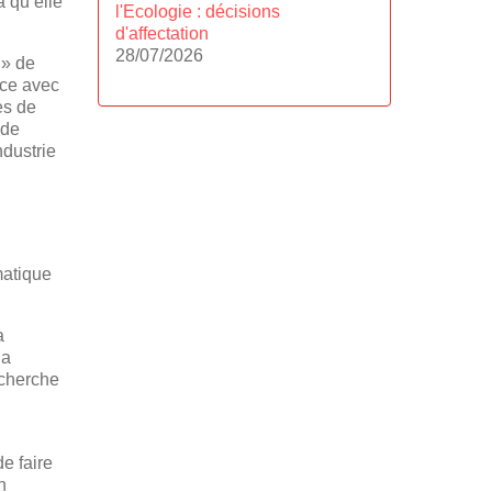
a qu’elle
l'Ecologie : décisions
d'affectation
28/07/2026
 » de
nce avec
es de
 de
ndustrie
matique
a
la
echerche
e faire
n