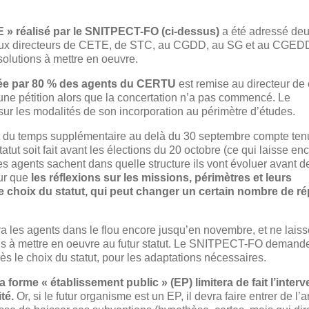
E » réalisé par le SNITPECT-FO (ci-dessus)
a été adressé deu
qu’aux directeurs de CETE, de STC, au CGDD, au SG et au CGED
olutions à mettre en oeuvre.
née par 80 % des agents du CERTU
est remise au directeur de 
d’une pétition alors que la concertation n’a pas commencé. Le
 les modalités de son incorporation au périmètre d’études.
ent du temps supplémentaire au delà du 30 septembre compte ten
tatut soit fait avant les élections du 20 octobre (ce qui laisse en
es agents sachent dans quelle structure ils vont évoluer avant d
our que
les réflexions sur les missions, périmètres et leurs
e choix du statut, qui peut changer un certain nombre de r
sera les agents dans le flou encore jusqu’en novembre, et ne lais
ons à mettre en oeuvre au futur statut. Le SNITPECT-FO demand
s le choix du statut, pour les adaptations nécessaires.
la forme « établissement public » (EP) limitera de fait l’inter
té.
Or, si le futur organisme est un EP, il devra faire entrer de l’