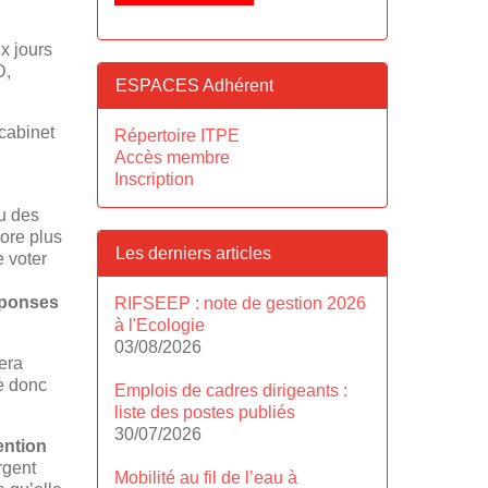
x jours
D,
ESPACES Adhérent
cabinet
Répertoire ITPE
Accès membre
Inscription
u des
core plus
Les derniers articles
e voter
éponses
RIFSEEP : note de gestion 2026
à l'Ecologie
03/08/2026
sera
e donc
Emplois de cadres dirigeants :
liste des postes publiés
30/07/2026
vention
argent
Mobilité au fil de l’eau à