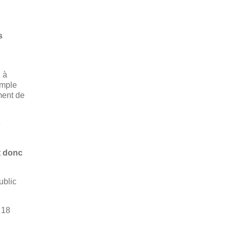
s
 à
emple
ment de
e
t donc
ublic
 18