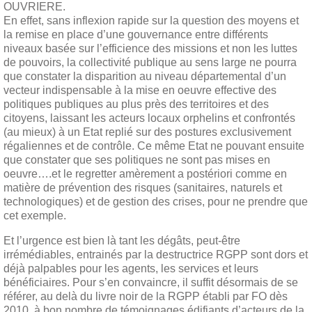
OUVRIERE.
En effet, sans inflexion rapide sur la question des moyens et
la remise en place d’une gouvernance entre différents
niveaux basée sur l’efficience des missions et non les luttes
de pouvoirs, la collectivité publique au sens large ne pourra
que constater la disparition au niveau départemental d’un
vecteur indispensable à la mise en oeuvre effective des
politiques publiques au plus près des territoires et des
citoyens, laissant les acteurs locaux orphelins et confrontés
(au mieux) à un Etat replié sur des postures exclusivement
régaliennes et de contrôle. Ce même Etat ne pouvant ensuite
que constater que ses politiques ne sont pas mises en
oeuvre….et le regretter amèrement a postériori comme en
matière de prévention des risques (sanitaires, naturels et
technologiques) et de gestion des crises, pour ne prendre que
cet exemple.
Et l’urgence est bien là tant les dégâts, peut-être
irrémédiables, entrainés par la destructrice RGPP sont dors et
déjà palpables pour les agents, les services et leurs
bénéficiaires. Pour s’en convaincre, il suffit désormais de se
référer, au delà du livre noir de la RGPP établi par FO dès
2010, à bon nombre de témoignages édifiants d’acteurs de la