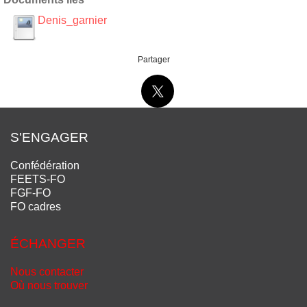
Denis_garnier
Partager
S'ENGAGER
Confédération
FEETS-FO
FGF-FO
FO cadres
ÉCHANGER
Nous contacter
Où nous trouver