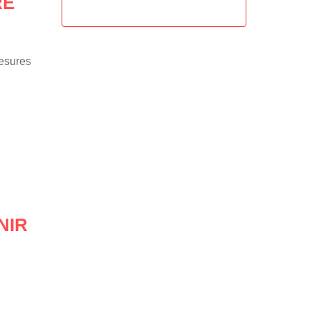
RE
mesures
NIR