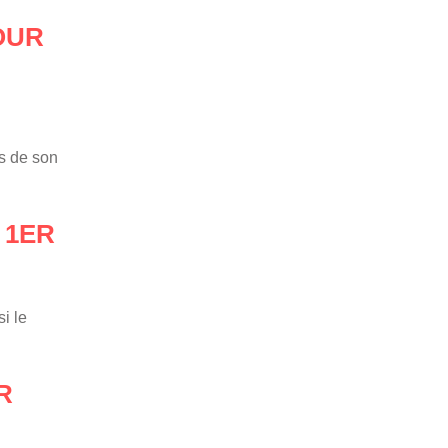
OUR
es de son
 1ER
i le
R